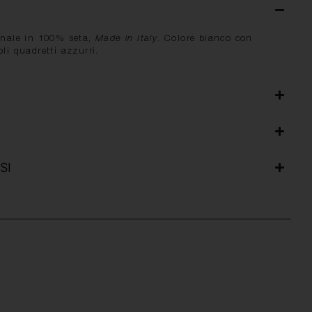
ianale in 100% seta,
Made in Italy
. Colore bianco con
li quadretti azzurri.
SI