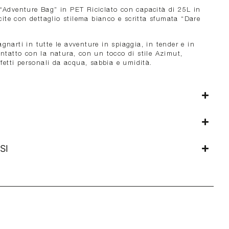
“Adventure Bag” in PET Riciclato con capacità di 25L in
acite con dettaglio stilema bianco e scritta sfumata “Dare
narti in tutte le avventure in spiaggia, in tender e in
ntatto con la natura, con un tocco di stile Azimut,
ffetti personali da acqua, sabbia e umidità.
SI